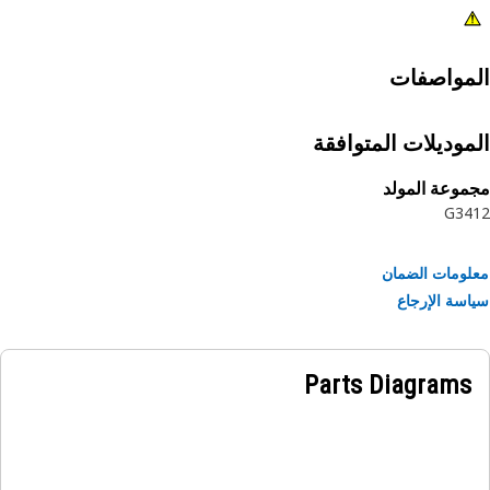
مواصفات
موديلات المتوافقة
وعة المولد
G34
ومات الضمان
سة الإرجاع
Parts Diagrams