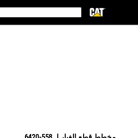
مخطط قطع الغيار لـ
558-6420