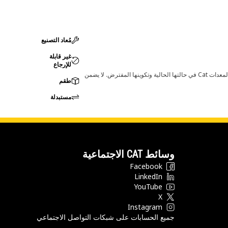
مُعاد التصنيع
غير قابلة
للإرجاع
قد تؤدي أي تغييرات في ضبط الشركة المصنعة إلى عدم ملاءمة المنتج لمعدات Cat لديك. يرجى استشارة وكيل Cat لديك قبل الشراء للتأكد من أن هذه القطعة مناسبة لمعدات Cat في حالتها الحالية وتكوينها المفترض. لا يضمن
طقم
مستبدلة
وسائط CAT الاجتماعية
Facebook
LinkedIn
YouTube
X
Instagram
جميع الحسابات على شبكات التواصل الاجتماعي