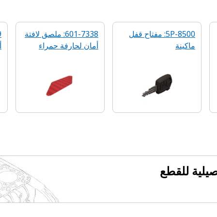
5P-8500: مفتاح قفل
601-7338: ملصق لافتة
ماكينة
أمان لحارفة حمراء
أ
فصيلية للقطع