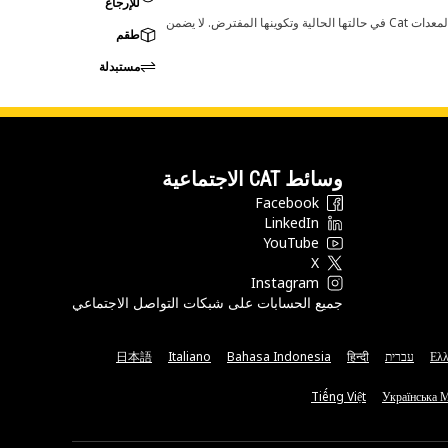
للإرجاع
قد تؤدي أي تغييرات في ضبط الشركة المصنعة إلى عدم ملاءمة المنتج لمعدات Cat لديك. يرجى استشارة وكيل Cat لديك قبل الشراء للتأكد من أن هذه القطعة مناسبة لمعدات Cat في حالتها الحالية وتكوينها المفترض. لا يضمن
طقم
مستبدلة
وسائط CAT الاجتماعية
Facebook
LinkedIn
YouTube
X
Instagram
جميع الحسابات على شبكات التواصل الاجتماعي
Ελλ
עברית
हिन्दी
Bahasa Indonesia
Italiano
日本語
Tiếng Việt
Українська 