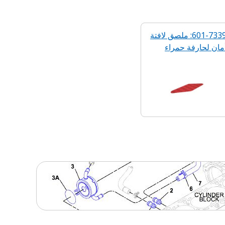
601-7339: ملصق لافتة
مان لحارفة حمراء