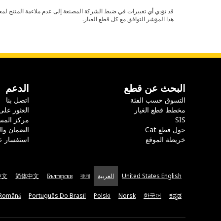
هذا المؤشر التوافق مع كل قطع الغيار.
البحث عن قطع
الدعم
التسوق حسب الفئة
اتصل بنا
مخطط قطع الغيار
العثور على
SIS
مركز المس
حول قطع Cat
الضمان وا
خريطة الموقع
استفسار ع
United States English
العربية
বাংলা
Български
简体中文
中文
Română
Português Do Brasil
Polski
Norsk
한국어
ಕನ್ನಡ