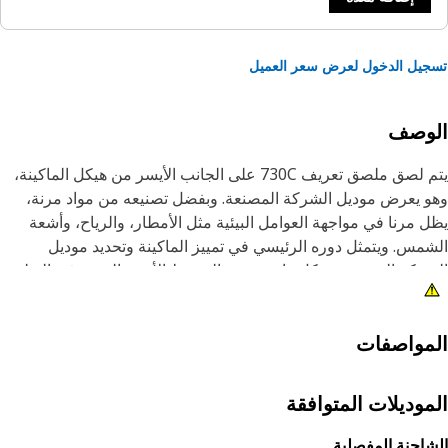
يل الدخول لعرض سعر العميل
لوصف
يتم لصق ملصق تعريف 730C على الجانب الأيسر من هيكل الماكينة،
 يعرض موديل الشركة المصنعة. وبفضل تصنيعه من مواد مرنة،
 مرنا في مواجهة العوامل البيئية مثل الأمطار، والرياح، وأشعة
مس. ويتمثل دوره الرئيسي في تمييز الماكينة وتحديد موديل
ركة المصنعة بشكل واضح. يبرز الشريط الأحمر المميز في الفيلم
به الآخرين إلى وجود الماكينة ، مما يقلل من مخاطر الحوادث ويعزز
لامة.
مواصفات
ات:
زود بتمثيل تصويري للمكونات لفهم أفضل
موديلات المتوافقة
وفر قوة كافية ولا يتقشر بمرور الوقت
حمل التعرض للبيئة القاسية
احنة المفصلية