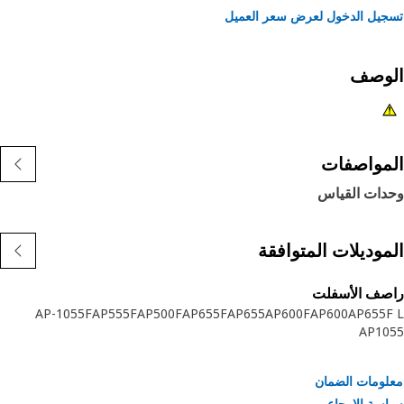
يل الدخول لعرض سعر العميل
لوصف
مواصفات
دات القياس
موديلات المتوافقة
صف الأسفلت
AP-1055F
AP555F
AP500F
AP655F
AP655
AP600F
AP600
AP655
AP10
ومات الضمان
سة الإرجاع