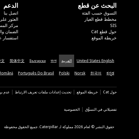
البحث عن قطع
الدعم
التسوق حسب الفئة
اتصل بنا
مخطط قطع الغيار
العثور على
SIS
مركز المس
حول قطع Cat
الضمان وا
خريطة الموقع
استفسار ع
United States English
العربية
বাংলা
Български
简体中文
中文
Română
Português Do Brasil
Polski
Norsk
한국어
ಕನ್ನಡ
حول Cat
خريطة الموقع
تحديث إعدادات ملفات تعريف الارتباط
عدم بي
تفضيلاتي في التسوُّق
الخصوصية
حقوق النشر © لعام 2026 مملوكة لـ Caterpillar. جميع الحقوق محفوظة