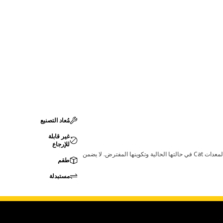
مُعاد التصنيع
غير قابلة
للإرجاع
قد تؤدي أي تغييرات في ضبط الشركة المصنعة إلى عدم ملاءمة المنتج لمعدات Cat لديك. يرجى استشارة وكيل Cat لديك قبل الشراء للتأكد من أن هذه القطعة مناسبة لمعدات Cat في حالتها الحالية وتكوينها المفترض. لا يضمن
طقم
مستبدلة