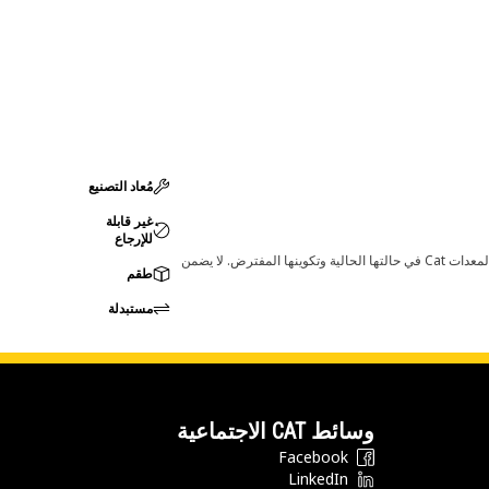
مُعاد التصنيع
غير قابلة
للإرجاع
قد تؤدي أي تغييرات في ضبط الشركة المصنعة إلى عدم ملاءمة المنتج لمعدات Cat لديك. يرجى استشارة وكيل Cat لديك قبل الشراء للتأكد من أن هذه القطعة مناسبة لمعدات Cat في حالتها الحالية وتكوينها المفترض. لا يضمن
طقم
مستبدلة
وسائط CAT الاجتماعية
Facebook
LinkedIn