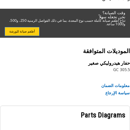
Applicati
Consult your owner’s manual or contact your local 
وقت الصيانة؟
نحن نجعله سهلاً
Dealer for more informati
تتاح أطقم صيانة كاملة حسب نوع المعدة، بما في ذلك الفواصل الزمنية 250، و500،
و1000 ساعة.
أطقم صيانة للورشة
موديلات المتوافقة
ار هيدروليكي صغير
305.
ومات الضمان
سة الإرجاع
Parts Diagrams