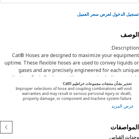
يل الدخول لعرض سعر العميل
لوصف
Descripti
Cat® Hoses are designed to maximize your equipme
uptime. These flexible hoses are used to convey liquids
gases and are precisely engineered for each uni
application. Each Cat hose utilizes superior bulk materi
تحذير بشأن منتجات مجموعات خراطيم CatΠ
and processes, fabricated specifically to withstand 
Improper selections of hose and coupling combinations will void
application’s pressure and flow requirements which w
warranties and may result in serious personal injury or death,
property damage, or component and machine system failure.
ensure long life and proper machine functionali
عرض المزيد
Engineered with a specific application in mind, every 
hose is manufactured and cut to precise lengths to ens
proper service and routing to existing systems on your 
مواصفات
Machin
دات القياس