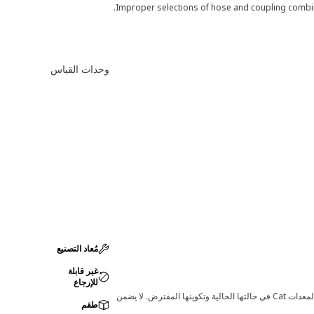
Improper selections of hose and coupling combina
وحدات القياس
مُعاد التصنيع
غير قابلة
للإرجاع
قد تؤدي أي تغييرات في ضبط الشركة المصنعة إلى عدم ملاءمة المنتج لمعدات Cat لديك. يرجى استشارة وكيل Cat لديك قبل الشراء للتأكد من أن هذه القطعة مناسبة لمعدات Cat في حالتها الحالية وتكوينها المفترض. لا يضمن
طقم