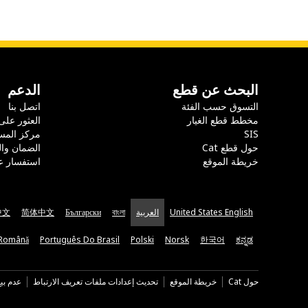
البحث عن قطع
الدعم
التسوق حسب الفئة
اتصل بنا
مخطط قطع الغيار
العثور على
SIS
مركز المس
حول قطع Cat
الضمان وا
خريطة الموقع
استفسار ع
United States English
العربية
বাংলা
Български
简体中文
中文
Română
Português Do Brasil
Polski
Norsk
한국어
ಕನ್ನಡ
حول Cat
خريطة الموقع
تحديث إعدادات ملفات تعريف الارتباط
عدم بي