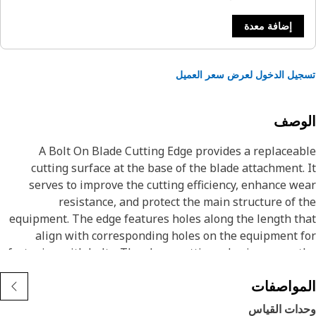
إضافة معدة
يل الدخول لعرض سعر العميل
لوصف
A Bolt On Blade Cutting Edge provides a replacea
cutting surface at the base of the blade attachment.
serves to improve the cutting efficiency, enhance w
resistance, and protect the main structure of 
equipment. The edge features holes along the length t
align with corresponding holes on the equipment 
fastening with bolts. The sharp cutting edge improves 
equipment's cutting efficiency and effectivene
مواصفات
Attribut
دات القياس