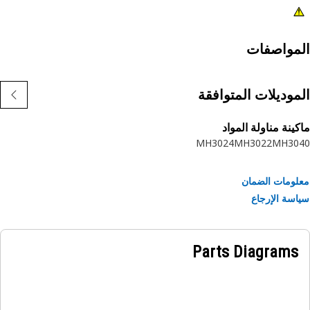
مواصفات
موديلات المتوافقة
ينة مناولة المواد
MH3024
MH3022
MH30
ومات الضمان
سة الإرجاع
Parts Diagrams