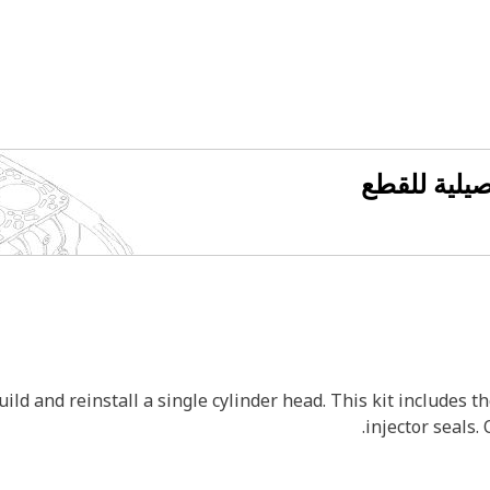
فصيلية للقطع
uild and reinstall a single cylinder head. This kit includes t
injector seals. 