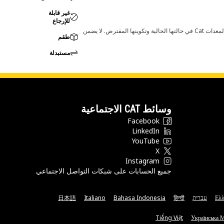
غير قابلة
للإرجاع
قد تؤدي أي تغييرات في ضبط الشركة المصنعة إلى عدم ملاءمة المنتج لمعدات Cat لديك. يرجى استشارة وكيل Cat لديك قبل الشراء للتأكد من أن هذه القطعة مناسبة لمعدات Cat في حالتها الحالية وتكوينها المفترض. لا يضمن
طقم
مستبدلة
وسائط CAT الاجتماعية
Facebook
LinkedIn
YouTube
X
Instagram
جميع الحسابات على شبكات التواصل الاجتماعي
Ελλ
עברית
हिन्दी
Bahasa Indonesia
Italiano
日本語
Tiếng Việt
Українська 