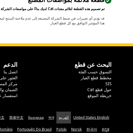
قطعة ملائمة بمواصفات المصنع
تم تصميم هذه القطعة لتلائم معدات Cat لديك بناءً على مواصفات الشركة المصنعة.
هذا المؤشر التوافق مع كل قطع الغيار.
البحث عن قطع
الدعم
التسوق حسب الفئة
اتصل بنا
مخطط قطع الغيار
العثور على
SIS
مركز المس
حول قطع Cat
الضمان وا
خريطة الموقع
استفسار ع
United States English
العربية
বাংলা
Български
简体中文
中文
Română
Português Do Brasil
Polski
Norsk
한국어
ಕನ್ನಡ