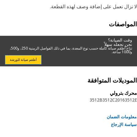
نزال نعمل على إضافة وصف لهذه القطعة.
مواصفات
وقت الصيانة؟
نحن نجعله سهلاً
تتاح أطقم صيانة كاملة حسب نوع المعدة، بما في ذلك الفواصل الزمنية 250، و500،
و1000 ساعة.
أطقم صيانة للورشة
موديلات المتوافقة
رك بترولي
3512B
3512C
2016
351
ومات الضمان
سة الإرجاع