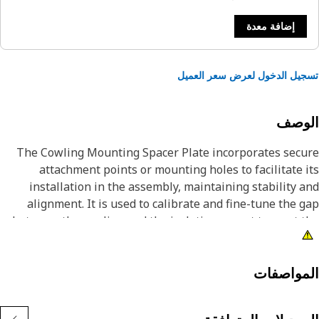
إضافة معدة
يل الدخول لعرض سعر العميل
لوصف
The Cowling Mounting Spacer Plate incorporates secu
attachment points or mounting holes to facilitate 
installation in the assembly, maintaining stability 
alignment. It is used to calibrate and fine-tune the 
between the cowling and the isolation mount to meet 
required specifications and toleranc
Attribut
مواصفات
• Manufactured to precise specifications and are built fo
durability and reliabil