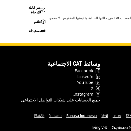
غير قابلة
للإرجاع
قد تؤدي أي تغييرات في ضبط الشركة المصنعة إلى عدم ملاءمة المنتج لمعدات Cat لديك. يرجى استشارة وكيل Cat لديك قبل الشراء للتأكد من أن هذه القطعة مناسبة لمعدات Cat في حالتها الحالية وتكوينها المفترض. لا يضمن
طقم
مستبدلة
وسائط CAT الاجتماعية
Facebook
LinkedIn
YouTube
X
Instagram
جميع الحسابات على شبكات التواصل الاجتماعي
Ελλ
עברית
हिन्दी
Bahasa Indonesia
Italiano
日本語
Tiếng Việt
Українська 