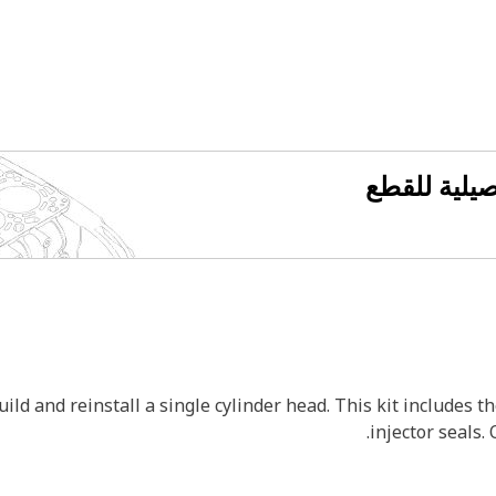
فصيلية للقطع
uild and reinstall a single cylinder head. This kit includes t
injector seals. 