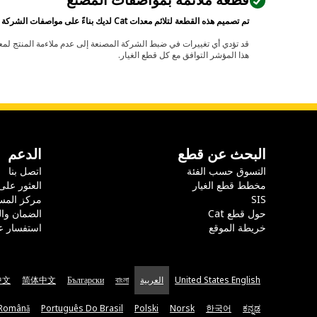
قطعة ملائمة بمواصفات المصنع
تم تصميم هذه القطعة لتلائم معدات Cat لديك بناءً على مواصفات الشركة المصنعة.
هذا المؤشر التوافق مع كل قطع الغيار.
البحث عن قطع
الدعم
التسوق حسب الفئة
اتصل بنا
مخطط قطع الغيار
العثور على
SIS
مركز المس
حول قطع Cat
الضمان وا
خريطة الموقع
استفسار ع
United States English
العربية
বাংলা
Български
简体中文
中文
Română
Português Do Brasil
Polski
Norsk
한국어
ಕನ್ನಡ