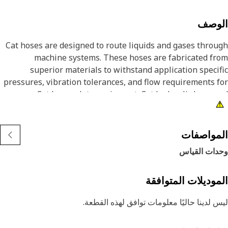
لوصف
Cat hoses are designed to route liquids and gases thro
machine systems. These hoses are fabricated f
superior materials to withstand application speci
pressures, vibration tolerances, and flow requirements 
Cat heavy-duty equipment. Cat hydraulic hose 
couplings are subjected to the most rigorous test
processes in the industry. Every Cat hose and coupl
combination is tested as a system to ensure a perfect 
مواصفات
that yields maximum safety and dependabili
دات القياس
موديلات المتوافقة
 لدينا حاليًا معلومات توافق لهذه القطعة.