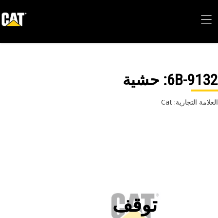
6B-91
: حشية
امة التجارية: Cat
توقف