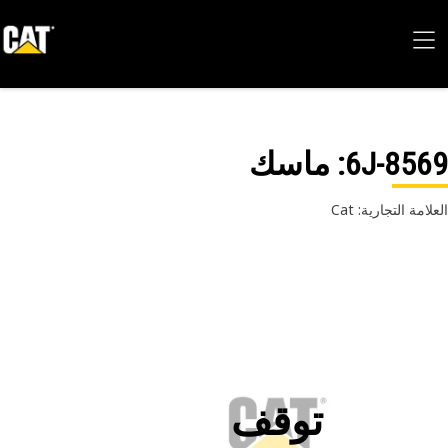
6J-85
: ماسك
امة التجارية: Cat
توقف