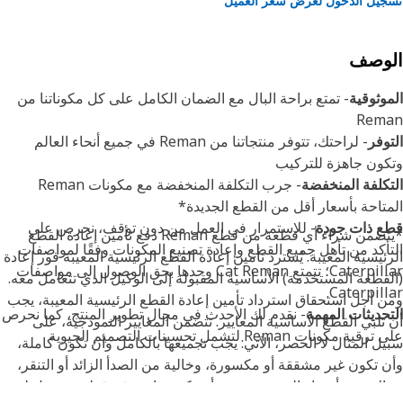
يل الدخول لعرض سعر العميل
لوصف
وثوقية
- تمتع براحة البال مع الضمان الكامل على كل مكوناتنا من
Rem
وفر
- لراحتك، تتوفر منتجاتنا من Reman في جميع أنحاء العالم
ون جاهزة للتركيب
كلفة المنخفضة
- جرب التكلفة المنخفضة مع مكونات Reman
تاحة بأسعار أقل من القطع الجديدة*
ع ذات جودة
- للاستمرار في العمل من دون توقف، نحرص على
*يتضمن شراء أي قطعة من قطع Reman دفع تأمين إعادة القطع
أكد من تأهل جميع القطع وإعادة تصنيع المكونات وفقًا لمواصفات
ئيسية المعيبة. يُسترد تأمين إعادة القطع الرئيسية المعيبة فور إعادة
Caterpillar؛ تتمتع Cat Reman وحدها بحق الوصول إلى مواصفات
قطعة المستخدمة) الأساسية المقبولة إلى الوكيل الذي تتعامل معه.
Caterpill
 أجل استحقاق استرداد تأمين إعادة القطع الرئيسية المعيبة، يجب
- نقدم لك الأحدث في مجال تطوير المنتج، كما نحرص
تلبي القطع الأساسية المعايير. تتضمن المعايير النموذجية، على
ية مكونات Reman لتشمل تحسينات التصميم الحيوية
ل المثال لا الحصر، الآتي: يجب تجميعها بالكامل وأن تكون كاملة،
 تكون غير مشققة أو مكسورة، وخالية من الصدأ الزائد أو التنقر،
لية من أضرار الحريق، ويجب أن تكون ذات رقم قطعة مقبول لدى