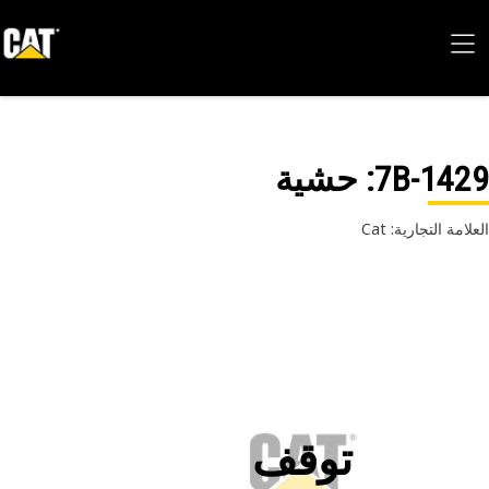
7B-14
: حشية
امة التجارية: Cat
توقف