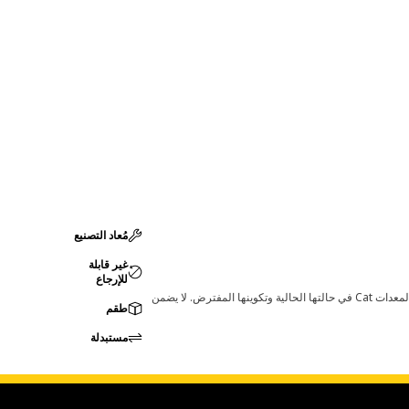
مُعاد التصنيع
غير قابلة
للإرجاع
قد تؤدي أي تغييرات في ضبط الشركة المصنعة إلى عدم ملاءمة المنتج لمعدات Cat لديك. يرجى استشارة وكيل Cat لديك قبل الشراء للتأكد من أن هذه القطعة مناسبة لمعدات Cat في حالتها الحالية وتكوينها المفترض. لا يضمن
طقم
مستبدلة