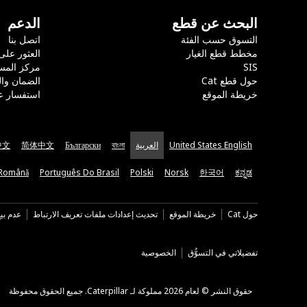
البحث عن قطع
الدعم
التسوق حسب الفئة
اتصل بنا
مخطط قطع الغيار
العثور على
SIS
مركز المس
حول قطع Cat
الضمان وا
خريطة الموقع
استفسار ع
United States English
العربية
বাংলা
Български
简体中文
中文
Română
Português Do Brasil
Polski
Norsk
한국어
ಕನ್ನಡ
حول Cat
خريطة الموقع
تحديث إعدادات ملفات تعريف الارتباط
عدم بي
تفضيلاتي في التسوُّق
الخصوصية
حقوق النشر © لعام 2026 مملوكة لـ Caterpillar. جميع الحقوق محفوظة