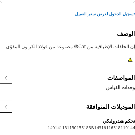
يل الدخول لعرض سعر العميل
لوصف
ربون المقوّى
مواصفات
دات القياس
موديلات المتوافقة
م هيدروليكي
140
141
151
150
153
183B
143
161
163
181
191