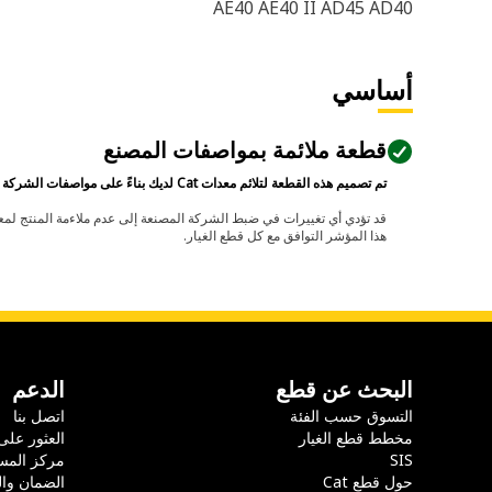
AE40 AE40 II AD45 AD40
أساسي
قطعة ملائمة بمواصفات المصنع
تم تصميم هذه القطعة لتلائم معدات Cat لديك بناءً على مواصفات الشركة المصنعة.
هذا المؤشر التوافق مع كل قطع الغيار.
البحث عن قطع
الدعم
التسوق حسب الفئة
اتصل بنا
مخطط قطع الغيار
العثور على
SIS
مركز المس
حول قطع Cat
الضمان وا