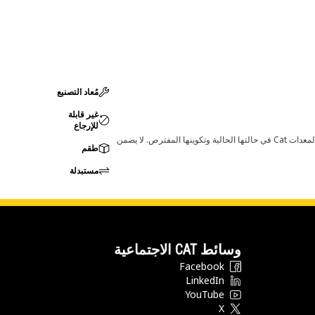
مُعاد التصنيع
غير قابلة
للإرجاع
قد تؤدي أي تغييرات في ضبط الشركة المصنعة إلى عدم ملاءمة المنتج لمعدات Cat لديك. يرجى استشارة وكيل Cat لديك قبل الشراء للتأكد من أن هذه القطعة مناسبة لمعدات Cat في حالتها الحالية وتكوينها المفترض. لا يضمن
طقم
مستبدلة
وسائط CAT الاجتماعية
Facebook
LinkedIn
YouTube
X