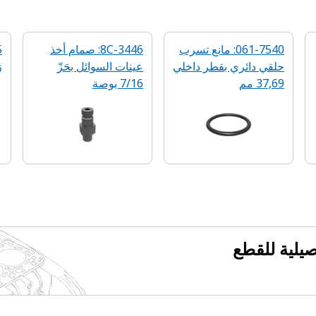
061-7540: مانع تسرب
8C-3446: صمام أخذ
حلقي دائري بقطر داخلي
عينات السوائل بحَزّ
ز
37,69 مم
7/16 بوصة
فصيلية للقطع