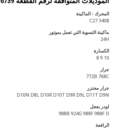
الموديلات المتوافقة لرقم القطعة
-6739
المحرك - الماكينة
C27 3408
ماكينة التسوية التي تعمل بموتور
24H
الكسارة
10 9 8
جرار
772B 768C
جرار مجنزر
D10N D8L D10R D10T D9R D9L D11T D9N
لودر بعجل
988B 924G 988F 988F II
الرافعة