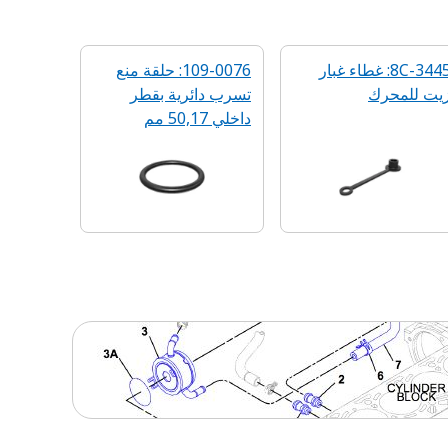
8C-3445: غطاء غبار
109-0076: حلقة منع
يت للمحرك
تسرب دائرية‬ بقطر
داخلي 50,17 مم