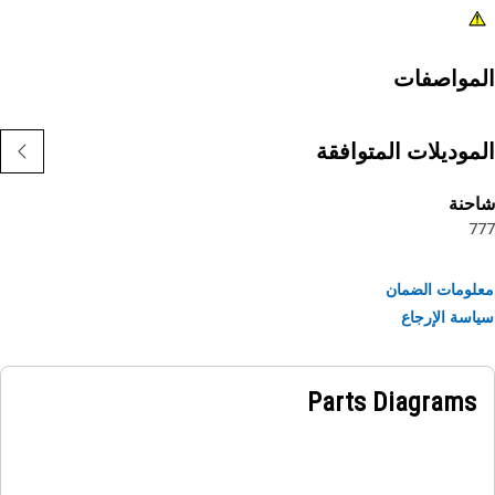
مواصفات
موديلات المتوافقة
حنة
7
ومات الضمان
سة الإرجاع
Parts Diagrams