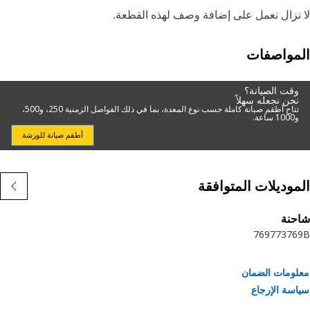
نزال نعمل على إضافة وصف لهذه القطعة.
مواصفات
وقت الصيانة؟
نحن نجعله سهلاً
تتاح أطقم صيانة كاملة حسب نوع المعدة، بما في ذلك الفواصل الزمنية 250، و500،
و1000 ساعة.
أطقم صيانة للورشة
موديلات المتوافقة
حنة
769
773
76
ومات الضمان
سة الإرجاع