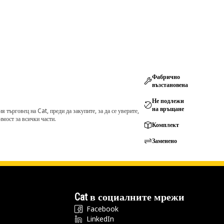
Фабрично
възстановена
Не подлежи
на връщане
търговец на Cat, преди да закупите, за да се уверите,
мост за всички части.
Комплект
Заменено
Cat в социалните мрежи
Facebook
LinkedIn