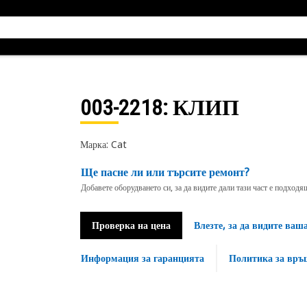
003-2218
: КЛИП
Марка: Cat
Ще пасне ли или търсите ремонт?
Добавете оборудването си, за да видите дали тази част е подход
Проверка на цена
Влезте, за да видите ваш
Информация за гаранцията
Политика за връ