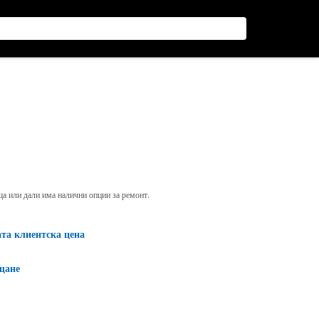
яща или дали има налични опции за ремонт.
ата клиентска цена
щане