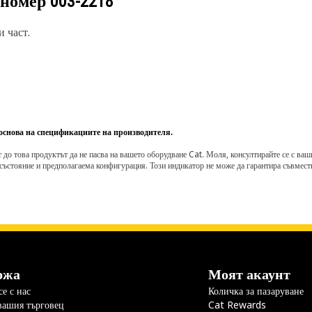
 номер
003-2218
 част.
 основа на спецификациите на производителя.
о това продуктът да не пасва на вашето оборудване Cat. Моля, консултирайте се с вашия 
състояние и предполагаема конфигурация. Този индикатор не може да гарантира съвмести
ржа
Моят акаунт
е с нас
Количка за пазаруване
вашия търговец
Cat Rewards