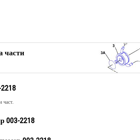
а части
-2218
 част.
ер
003-2218