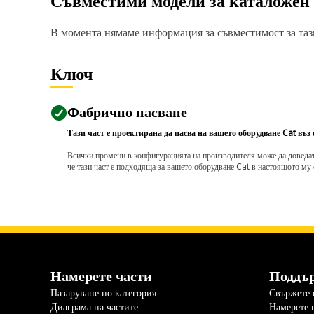
Съвместими модели за каталожен
В момента нямаме информация за съвместимост за тази
Ключ
Фабрично пасване
Тази част е проектирана да пасва на вашето оборудване Cat въз
Всички промени в конфигурацията на производителя може да доведат д
че тази част е подходяща за вашето оборудване Cat в настоящото му 
Намерете части
Поддъ
Пазаруване по категория
Свържете с
Диаграма на частите
Намерете 