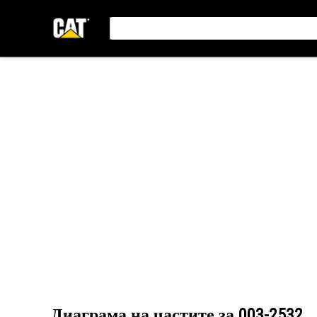
Диаграма на частите за
003-2532