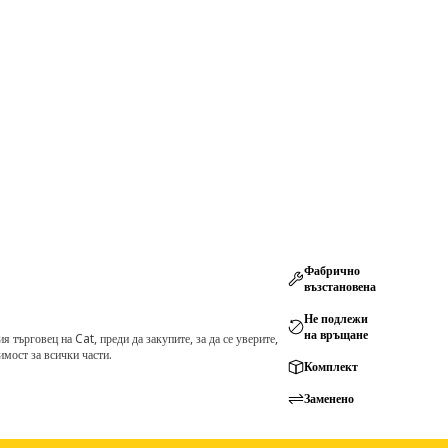
Фабрично
възстановена
Не подлежи
на връщане
търговец на Cat, преди да закупите, за да се уверите,
мост за всички части.
Комплект
Заменено