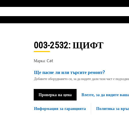
003-2532
: ЩИФТ
Марка: Cat
Ще пасне ли или търсите ремонт?
Добавете оборудването си, за да видите дали тази част е подход
Проверка на цена
Влезте, за да видите ваш
Информация за гаранцията
Политика за връ