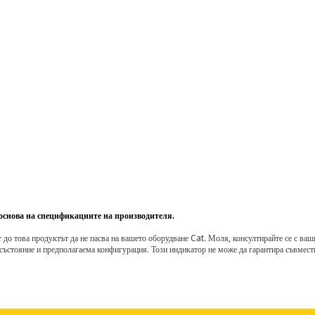
 основа на спецификациите на производителя.
о това продуктът да не пасва на вашето оборудване Cat. Моля, консултирайте се с вашия 
състояние и предполагаема конфигурация. Този индикатор не може да гарантира съвмести