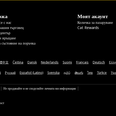
ржа
Моят акаунт
е с нас
Количка за пазаруване
вашия търговец
Cat Rewards
център
и връщане
а състояние на поръчка
體中文
Čeština
Dansk
Nederlands
Suomi
Français
Deutsch
Ελλη
ă
Русский
Español (Latino)
Svenska
தமிழ்
తెలుగు
ไทย
Türkçe
Укр
Не продавайте и не споделяйте личната ми информация
ост