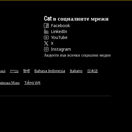
Cat в социалните мрежи
Facebook
LinkedIn
YouTube
X
Instagram
Акаунти във всички социални медии
νικά
עברית
हिन्दी
Bahasa Indonesia
Italiano
日本語
аїнська Мова
Tiếng Việt