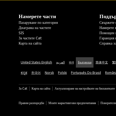
Намерете части
Поддъ
Пазаруване по категория
Свържете с
Диаграма на частите
Намерете 
SIS
Помощен 
За частите Cat
Гаранция 
Карта на сайта
Справка з
United States English
العربية
বাংলা
Български
简体中文
繁
ಕನ್ನಡ
한국어
Norsk
Polski
Português Do Brasil
Român
За Cat
Карта на сайта
Актуализиране на настройките на бисквитките
Правни разпоредби
Моите маркетингови предпочитания
Поверителн