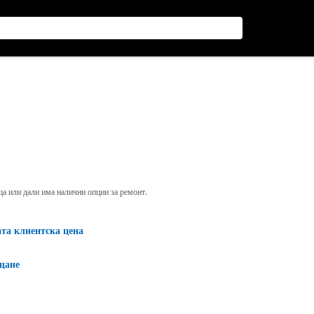
яща или дали има налични опции за ремонт.
ата клиентска цена
щане