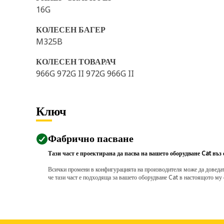
16G
КОЛЕСЕН БАГЕР
M325B
КОЛЕСЕН ТОВАРАЧ
966G 972G II 972G 966G II
Ключ
Фабрично пасване
Тази част е проектирана да пасва на вашето оборудване Cat въз
Всички промени в конфигурацията на производителя може да доведат д
че тази част е подходяща за вашето оборудване Cat в настоящото му 