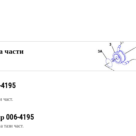
а части
-4195
 част.
ер
006-4195
 тази част.