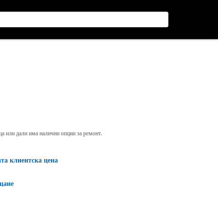
яща или дали има налични опции за ремонт.
ата клиентска цена
щане