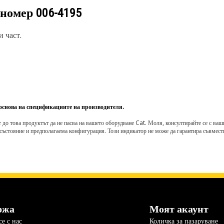
 номер
006-4195
 част.
 основа на спецификациите на производителя.
о това продуктът да не пасва на вашето оборудване Cat. Моля, консултирайте се с вашия 
състояние и предполагаема конфигурация. Този индикатор не може да гарантира съвмести
ржа
Моят акаунт
е с нас
Количка за пазаруване