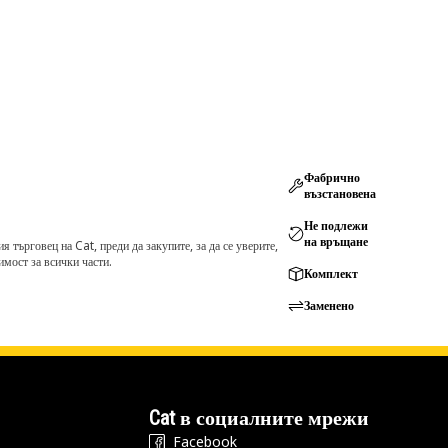
Фабрично
възстановена
Не подлежи
на връщане
търговец на Cat, преди да закупите, за да се уверите,
мост за всички части.
Комплект
Заменено
Cat в социалните мрежи
Facebook