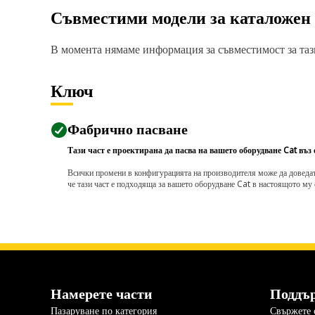
Съвместими модели за каталожен
В момента нямаме информация за съвместимост за тази
Ключ
Фабрично пасване
Тази част е проектирана да пасва на вашето оборудване Cat въз
Всички промени в конфигурацията на производителя може да доведат д
че тази част е подходяща за вашето оборудване Cat в настоящото му 
Намерете части
Поддъ
Пазаруване по категория
Свържете с