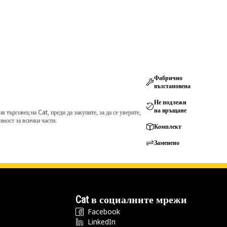
Фабрично
възстановена
Не подлежи
на връщане
търговец на Cat, преди да закупите, за да се уверите,
мост за всички части.
Комплект
Заменено
Cat в социалните мрежи
Facebook
LinkedIn