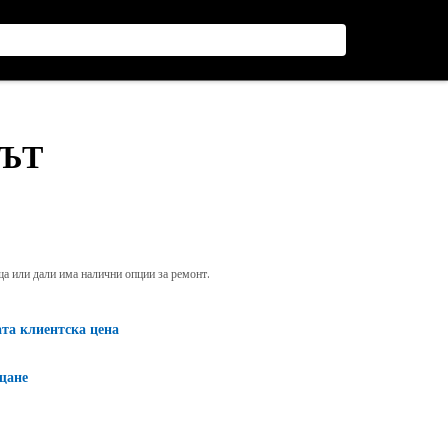
РЪТ
яща или дали има налични опции за ремонт.
ата клиентска цена
щане