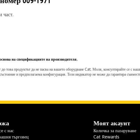
 номер
009-1971
 част.
 основа на спецификациите на производителя.
о това продуктът да не пасва на вашето оборудване Cat. Моля, консултирайте се с вашия 
състояние и предполагаема конфигурация. Този индикатор не може да гарантира съвмести
ржа
Моят акаунт
е с нас
Количка за пазаруване
вашия търговец
Cat Rewards