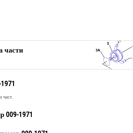
а части
-1971
 част.
ер
009-1971