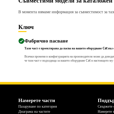
Съвместими модели за каталожен
В момента нямаме информация за съвместимост за тази
Ключ
Фабрично пасване
Тази част е проектирана да пасва на вашето оборудване Cat въз
Всички промени в конфигурацията на производителя може да доведат д
че тази част е подходяща за вашето оборудване Cat в настоящото му 
Намерете части
Поддъ
Пазаруване по категория
Свържете с
Диаграма на частите
Намерете 