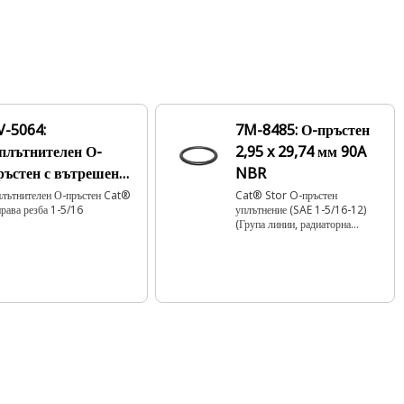
V-5064:
7M-8485: О-пръстен
плътнителен О-
2,95 x 29,74 мм 90A
ръстен с вътрешен
NBR
иаметър 29,74 mm
лътнителен О-пръстен Cat®
Cat® Stor O-пръстен
права резба 1-5/16
уплътнение (SAE 1-5/16-12)
(Група линии, радиаторна
група)