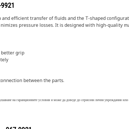
-9921
nd efficient transfer of fluids and the T-shaped configuratio
minimizes pressure losses. It is designed with high-quality 
 better grip
ately
connection between the parts.
шаване на гаранционните условия и може да доведе до сериозни лични увреждания или с