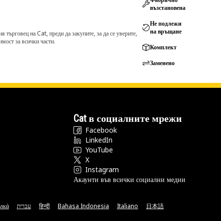
възстановена
Не подлежи
на връщане
търговец на Cat, преди да закупите, за да се уверите,
мост за всички части.
Комплект
Заменено
Cat в социалните мрежи
Facebook
LinkedIn
YouTube
X
Instagram
Акаунти във всички социални медии
νικά
עברית
हिन्दी
Bahasa Indonesia
Italiano
日本語