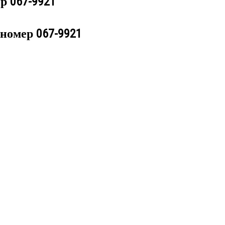
ер
067-9921
 номер
067-9921