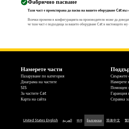
Фабрично пасване
Тази част е проектирана да пасва на вашето оборудване Cat въз
Всички промени в конфигурацията на производителя може да доведат д
че тази част е подходяща за вашето оборудване Cat в настоящото му 
Намерете части
Поддъ
Пазаруване по категория
Свържете с
Диаграма на частите
Намерете 
SIS
Помощен 
За частите Cat
Гаранция 
Карта на сайта
Справка з
United States English
العربية
বাংলা
Български
简体中文
繁