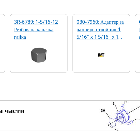
3R-6789: 1-5/16-12
030-7960: Адаптер за
-
Резбована капачка
разширен тройник 1
гайка
5/16" x 1 5/16" x 1
5/16
а части