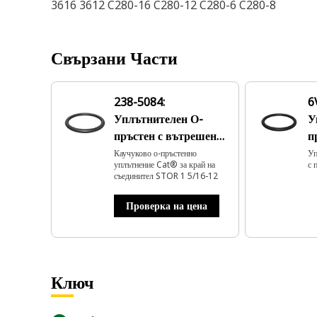
3616 3612 C280-16 C280-12 C280-6 C280-8
Свързани Части
238-5084:
6
Уплътнителен О-
У
пръстен с вътрешен
п
диаметър 29,74 мм
д
Каучуково о-пръстенно
Уп
уплътнение Cat® за край на
с 
съединител STOR 1 5/16-12
Проверка на цена
Ключ