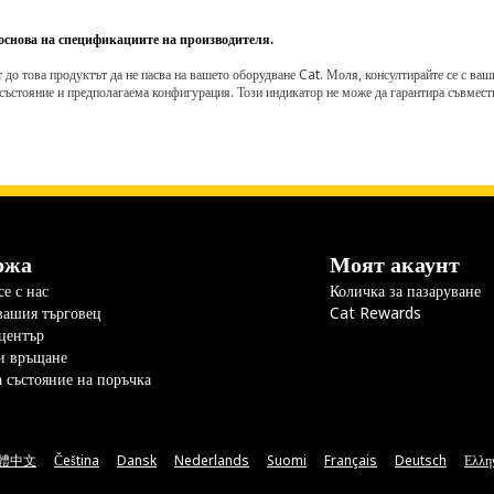
 основа на спецификациите на производителя.
о това продуктът да не пасва на вашето оборудване Cat. Моля, консултирайте се с вашия 
състояние и предполагаема конфигурация. Този индикатор не може да гарантира съвмести
ржа
Моят акаунт
е с нас
Количка за пазаруване
вашия търговец
Cat Rewards
център
и връщане
а състояние на поръчка
體中文
Čeština
Dansk
Nederlands
Suomi
Français
Deutsch
Ελλη