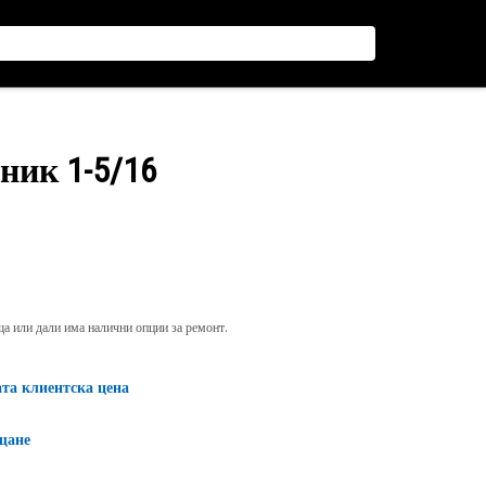
ник 1-5/16
яща или дали има налични опции за ремонт.
ата клиентска цена
щане