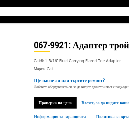
067-9921
: Адаптер трой
Cat® 1-5/16' Fluid Carrying Flared Tee Adapter
Марка: Cat
Ще пасне ли или търсите ремонт?
Добавете оборудването си, за да видите дали тази част е подход
Проверка на цена
Влезте, за да видите ваш
Информация за гаранцията
Политика за връ