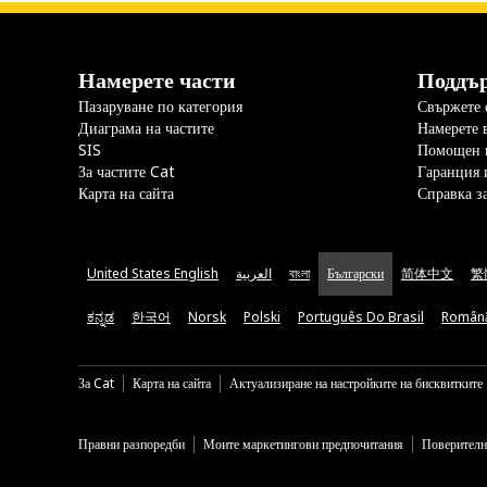
Намерете части
Поддъ
Пазаруване по категория
Свържете с
Диаграма на частите
Намерете 
SIS
Помощен 
За частите Cat
Гаранция 
Карта на сайта
Справка з
United States English
العربية
বাংলা
Български
简体中文
繁
ಕನ್ನಡ
한국어
Norsk
Polski
Português Do Brasil
Român
За Cat
Карта на сайта
Актуализиране на настройките на бисквитките
Правни разпоредби
Моите маркетингови предпочитания
Поверителн