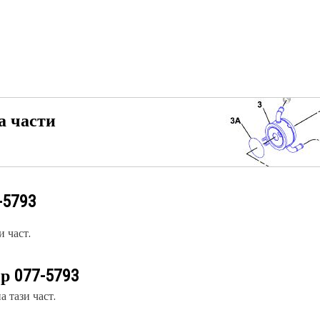
а части
-5793
 част.
ер
077-5793
 тази част.