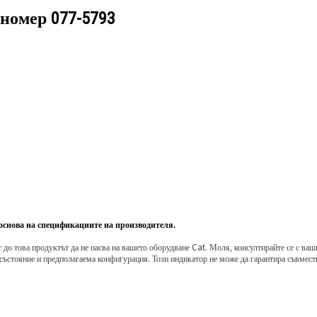
 номер
077-5793
 основа на спецификациите на производителя.
о това продуктът да не пасва на вашето оборудване Cat. Моля, консултирайте се с вашия 
състояние и предполагаема конфигурация. Този индикатор не може да гарантира съвмести