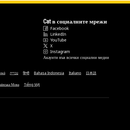
Cat в социалните мрежи
Facebook
LinkedIn
YouTube
X
Instagram
Акаунти във всички социални медии
νικά
עברית
हिन्दी
Bahasa Indonesia
Italiano
日本語
аїнська Мова
Tiếng Việt