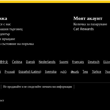
ржа
Моят акаунт
е с нас
Количка за пазаруване
вашия търговец
Cat Rewards
център
и връщане
а състояние на поръчка
體中文
Čeština
Dansk
Nederlands
Suomi
Français
Deutsch
Ελλη
ă
Русский
Español (Latino)
Svenska
தமிழ்
తెలుగు
ไทย
Türkçe
Укр
Не продавайте и не споделяйте личната ми информация
ост