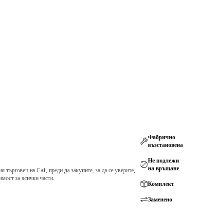
Фабрично
възстановена
Не подлежи
на връщане
търговец на Cat, преди да закупите, за да се уверите,
мост за всички части.
Комплект
Заменено