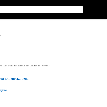
Л
яща или дали има налични опции за ремонт.
ата клиентска цена
щане