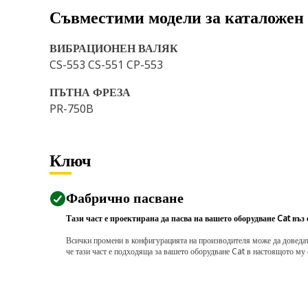
Съвместими модели за каталожен
ВИБРАЦИОНЕН ВАЛЯК
CS-553 CS-551 CP-553
ПЪТНА ФРЕЗА
PR-750B
Ключ
Фабрично пасване
Тази част е проектирана да пасва на вашето оборудване Cat въз
Всички промени в конфигурацията на производителя може да доведат д
че тази част е подходяща за вашето оборудване Cat в настоящото му 