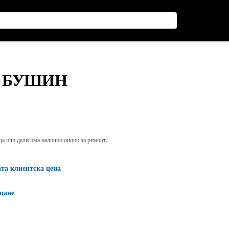
В БУШИН
яща или дали има налични опции за ремонт.
ата клиентска цена
щане