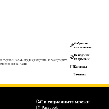
Фабрично
възстановена
Не подлежи
на връщане
търговец на Cat, преди да закупите, за да се уверите,
мост за всички части.
Комплект
Заменено
Cat в социалните мрежи
Facebook