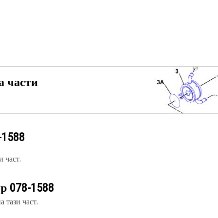
а части
-1588
 част.
ер
078-1588
 тази част.