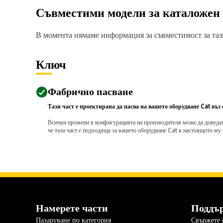
Съвместими модели за каталожен
В момента нямаме информация за съвместимост за тази
Ключ
Фабрично пасване
Тази част е проектирана да пасва на вашето оборудване Cat въз
Всички промени в конфигурацията на производителя може да доведат д
че тази част е подходяща за вашето оборудване Cat в настоящото му 
Намерете части
Поддъ
Пазаруване по категория
Свържете с