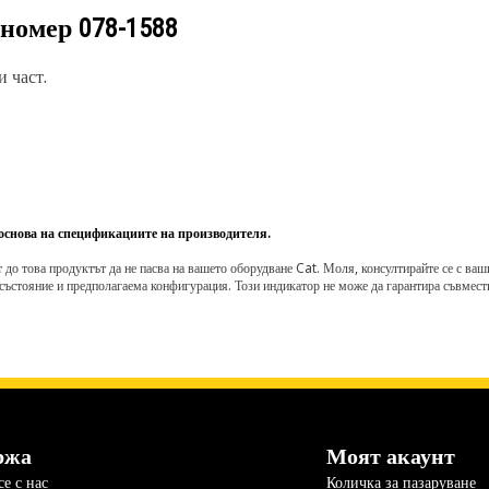
 номер
078-1588
 част.
 основа на спецификациите на производителя.
о това продуктът да не пасва на вашето оборудване Cat. Моля, консултирайте се с вашия 
състояние и предполагаема конфигурация. Този индикатор не може да гарантира съвмести
ржа
Моят акаунт
е с нас
Количка за пазаруване