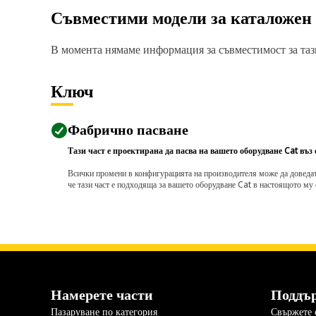
Съвместими модели за каталожен
В момента нямаме информация за съвместимост за тази
Ключ
Фабрично пасване
Тази част е проектирана да пасва на вашето оборудване Cat въз
Всички промени в конфигурацията на производителя може да доведат д
че тази част е подходяща за вашето оборудване Cat в настоящото му 
Намерете части
Поддъ
Пазаруване по категория
Свържете с