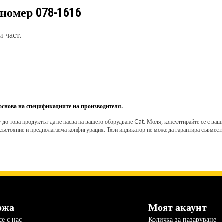
 номер
078-1616
 част.
 основа на спецификациите на производителя.
о това продуктът да не пасва на вашето оборудване Cat. Моля, консултирайте се с вашия 
състояние и предполагаема конфигурация. Този индикатор не може да гарантира съвмести
ржа
Моят акаунт
е с нас
Количка за пазаруване