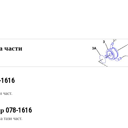
а части
-1616
 част.
ер
078-1616
 тази част.