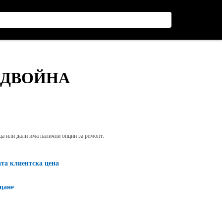
 ДВОЙНА
яща или дали има налични опции за ремонт.
ата клиентска цена
щане