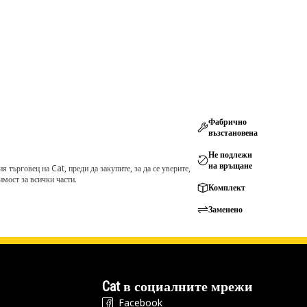
Фабрично
възстановена
Не подлежи
на връщане
търговец на Cat, преди да закупите, за да се уверите,
мост за всички части.
Комплект
Заменено
Cat в социалните мрежи
Facebook