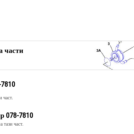
а части
-7810
 част.
ер
078-7810
 тази част.