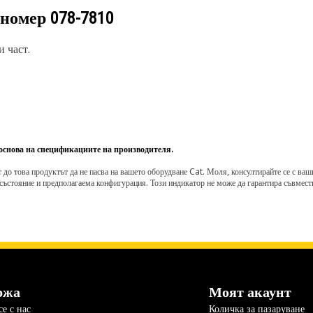
 номер
078-7810
 част.
 основа на спецификациите на производителя.
о това продуктът да не пасва на вашето оборудване Cat. Моля, консултирайте се с вашия 
състояние и предполагаема конфигурация. Този индикатор не може да гарантира съвмести
ржа
Моят акаунт
е с нас
Количка за пазаруване