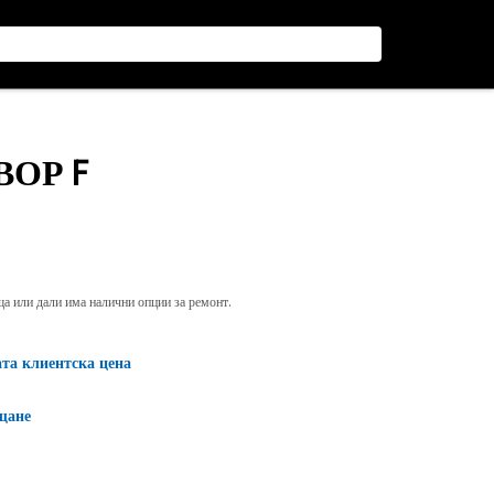
ВОР F
яща или дали има налични опции за ремонт.
ата клиентска цена
щане