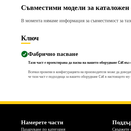
Съвместими модели за каталожен
В момента нямаме информация за съвместимост за тази
Ключ
Фабрично пасване
Тази част е проектирана да пасва на вашето оборудване Cat въз
Всички промени в конфигурацията на производителя може да доведат д
че тази част е подходяща за вашето оборудване Cat в настоящото му 
Намерете части
Поддъ
Пазаруване по категория
Свържете с