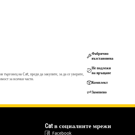
Фабрично
възстановена
Не подлежи
на връщане
търговец на Cat, преди да закупите, за да се уверите,
мост за всички части.
Комплект
Заменено
Cat в социалните мрежи
Facebook