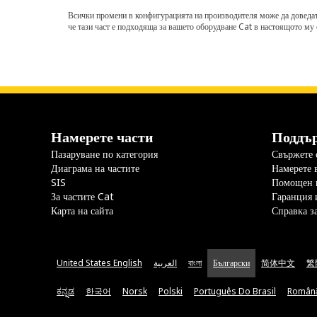
Всички промени в конфигурацията на производителя може да доведат д
че тази част е подходяща за вашето оборудване Cat в настоящото му 
Намерете части
Поддъ
Пазаруване по категория
Свържете с
Диаграма на частите
Намерете 
SIS
Помощен 
За частите Cat
Гаранция 
Карта на сайта
Справка з
United States English
العربية
বাংলা
Български
简体中文
繁
ಕನ್ನಡ
한국어
Norsk
Polski
Português Do Brasil
Român