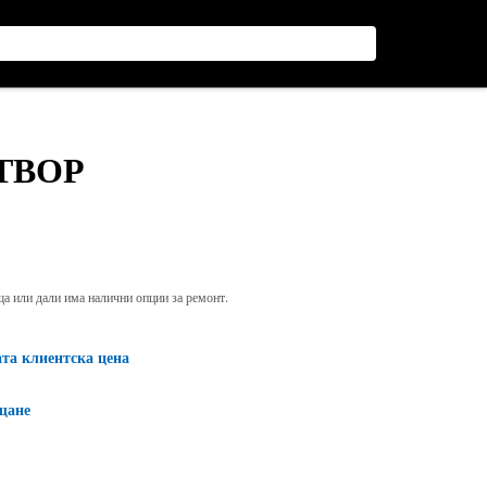
ТВОР
яща или дали има налични опции за ремонт.
ата клиентска цена
щане