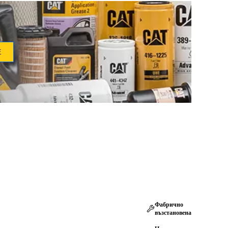
Е
Фабрично
възстановена