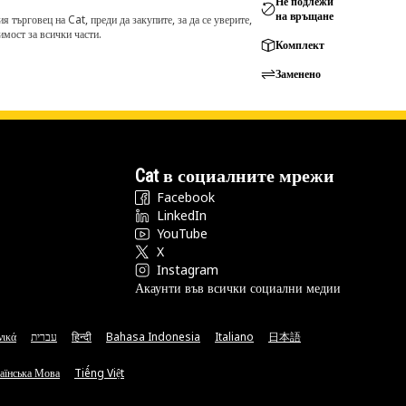
Не подлежи
на връщане
търговец на Cat, преди да закупите, за да се уверите,
мост за всички части.
Комплект
Заменено
Cat в социалните мрежи
Facebook
LinkedIn
YouTube
X
Instagram
Акаунти във всички социални медии
νικά
עברית
हिन्दी
Bahasa Indonesia
Italiano
日本語
аїнська Мова
Tiếng Việt