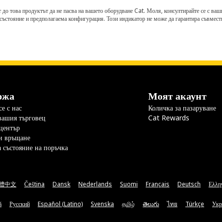
о това продуктът да не пасва на вашето оборудване Cat. Моля, консултирайте се с вашия 
състояние и предполагаема конфигурация. Този индикатор не може да гарантира съвмести
ржа
Моят акаунт
е с нас
Количка за пазаруване
вашия търговец
Cat Rewards
център
и връщане
а състояние на поръчка
體中文
Čeština
Dansk
Nederlands
Suomi
Français
Deutsch
Ελλη
ă
Русский
Español (Latino)
Svenska
தமிழ்
తెలుగు
ไทย
Türkçe
Укр