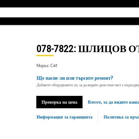
078-7822
: ШЛИЦОВ О
Марка: Cat
Ще пасне ли или търсите ремонт?
Добавете оборудването си, за да видите дали тази част е подход
Проверка на цена
Влезте, за да видите ваш
Информация за гаранцията
Политика за връ