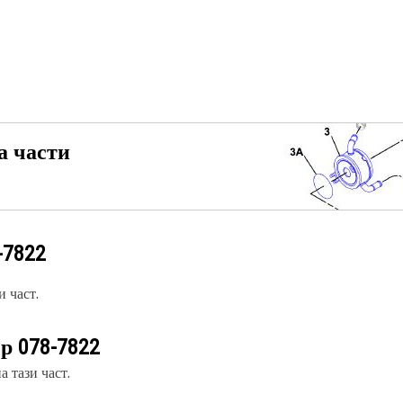
а части
-7822
 част.
ер
078-7822
 тази част.