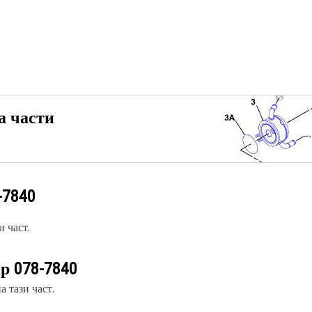
а части
-7840
 част.
ер
078-7840
 тази част.