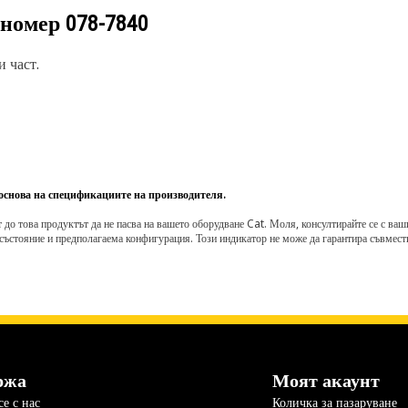
 номер
078-7840
 част.
 основа на спецификациите на производителя.
о това продуктът да не пасва на вашето оборудване Cat. Моля, консултирайте се с вашия 
състояние и предполагаема конфигурация. Този индикатор не може да гарантира съвмести
ржа
Моят акаунт
е с нас
Количка за пазаруване