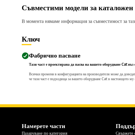
Съвместими модели за каталожен
В момента нямаме информация за съвместимост за тази
Ключ
Фабрично пасване
Тази част е проектирана да пасва на вашето оборудване Cat въз
Всички промени в конфигурацията на производителя може да доведат д
че тази част е подходяща за вашето оборудване Cat в настоящото му 
Намерете части
Поддъ
Пазаруване по категория
Свържете с