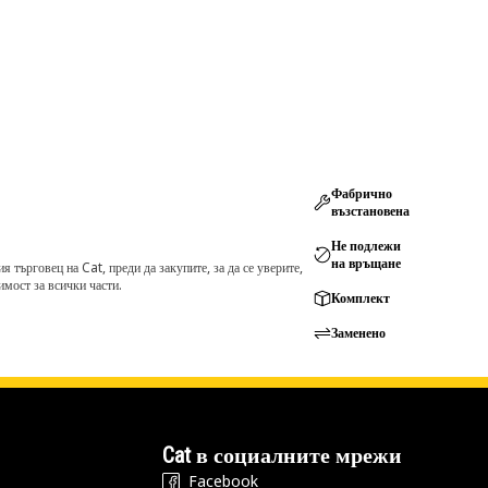
Фабрично
възстановена
Не подлежи
на връщане
търговец на Cat, преди да закупите, за да се уверите,
мост за всички части.
Комплект
Заменено
Cat в социалните мрежи
Facebook