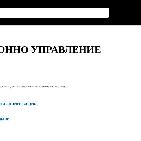
ИОННО УПРАВЛЕНИЕ
яща или дали има налични опции за ремонт.
ата клиентска цена
щане