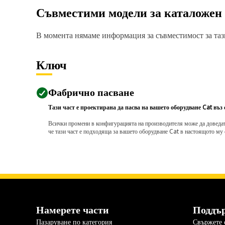
Съвместими модели за каталожен
В момента нямаме информация за съвместимост за тази
Ключ
Фабрично пасване
Тази част е проектирана да пасва на вашето оборудване Cat въз
Всички промени в конфигурацията на производителя може да доведат д
че тази част е подходяща за вашето оборудване Cat в настоящото му 
Намерете части
Поддъ
Пазаруване по категория
Свържете с