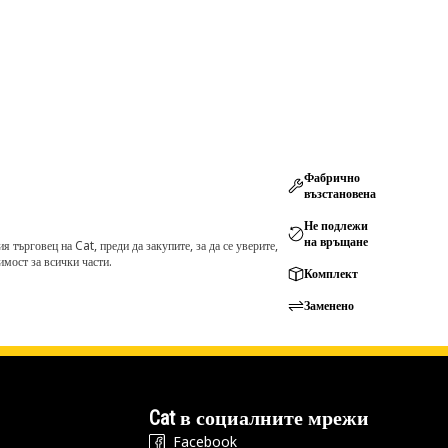
Фабрично
възстановена
Не подлежи
на връщане
търговец на Cat, преди да закупите, за да се уверите,
мост за всички части.
Комплект
Заменено
Cat в социалните мрежи
Facebook