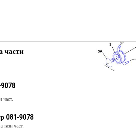
а части
-9078
 част.
ер
081-9078
 тази част.