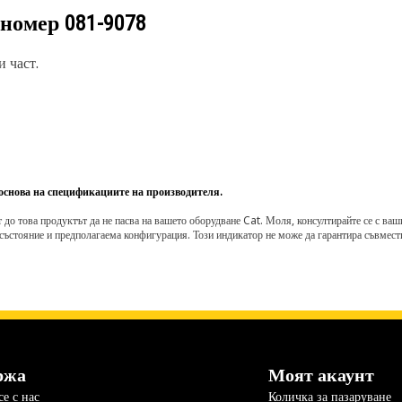
 номер
081-9078
 част.
 основа на спецификациите на производителя.
о това продуктът да не пасва на вашето оборудване Cat. Моля, консултирайте се с вашия 
състояние и предполагаема конфигурация. Този индикатор не може да гарантира съвмести
ржа
Моят акаунт
е с нас
Количка за пазаруване