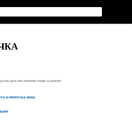
АЧКА
яща или дали има налични опции за ремонт.
ата клиентска цена
щане