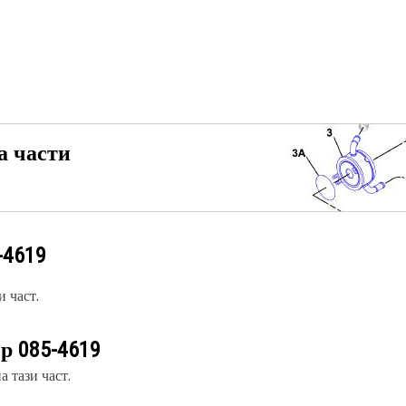
а части
-4619
 част.
ер
085-4619
 тази част.