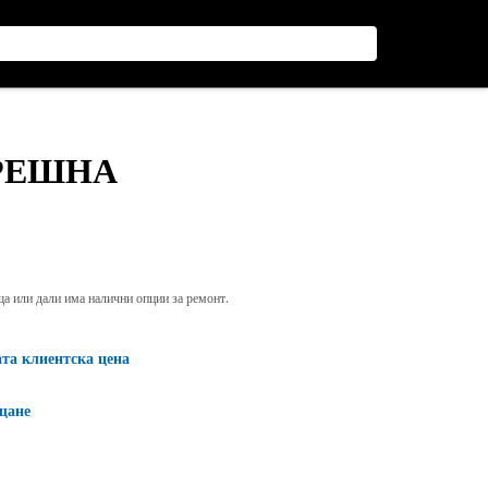
ТРЕШНА
яща или дали има налични опции за ремонт.
ата клиентска цена
щане