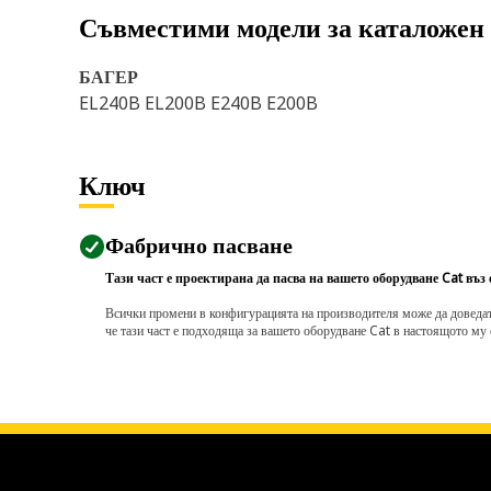
Съвместими модели за каталожен
БАГЕР
EL240B EL200B E240B E200B
Ключ
Фабрично пасване
Тази част е проектирана да пасва на вашето оборудване Cat въз
Всички промени в конфигурацията на производителя може да доведат д
че тази част е подходяща за вашето оборудване Cat в настоящото му 