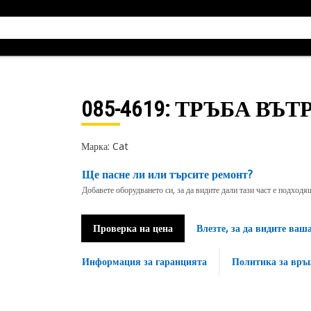
085-4619
: ТРЪБА ВЪ
Марка: Cat
Ще пасне ли или търсите ремонт?
Добавете оборудването си, за да видите дали тази част е подход
Проверка на цена
Влезте, за да видите ваш
Информация за гаранцията
Политика за връ