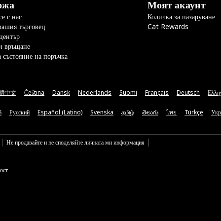
ржа
Моят акаунт
е с нас
Количка за пазаруване
вашия търговец
Cat Rewards
център
и връщане
а състояние на поръчка
體中文
Čeština
Dansk
Nederlands
Suomi
Français
Deutsch
Ελλη
ă
Русский
Español (Latino)
Svenska
தமிழ்
తెలుగు
ไทย
Türkçe
Укр
Не продавайте и не споделяйте личната ми информация
ост