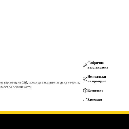
Фабрично
възстановена
Не подлежи
на връщане
търговец на Cat, преди да закупите, за да се уверите,
мост за всички части.
Комплект
Заменено