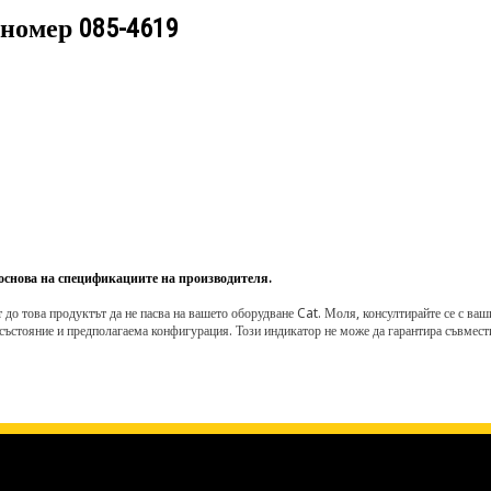
 номер
085-4619
 основа на спецификациите на производителя.
о това продуктът да не пасва на вашето оборудване Cat. Моля, консултирайте се с вашия 
състояние и предполагаема конфигурация. Този индикатор не може да гарантира съвмести