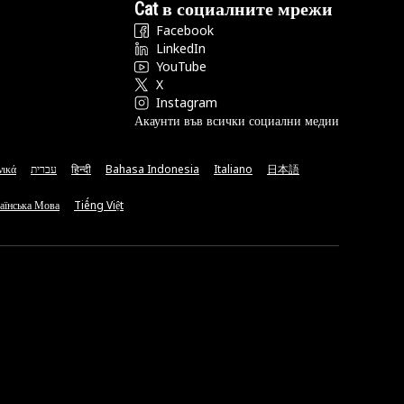
Cat в социалните мрежи
Facebook
LinkedIn
YouTube
X
Instagram
Акаунти във всички социални медии
νικά
עברית
हिन्दी
Bahasa Indonesia
Italiano
日本語
аїнська Мова
Tiếng Việt