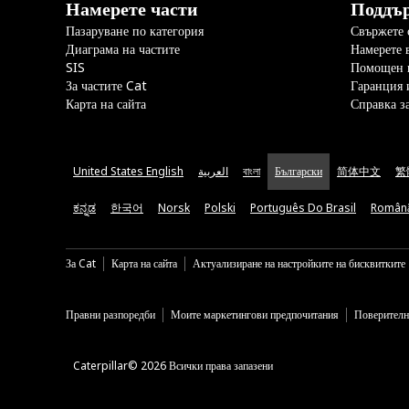
Намерете части
Поддъ
Пазаруване по категория
Свържете с
Диаграма на частите
Намерете 
SIS
Помощен 
За частите Cat
Гаранция 
Карта на сайта
Справка з
United States English
العربية
বাংলা
Български
简体中文
繁
ಕನ್ನಡ
한국어
Norsk
Polski
Português Do Brasil
Român
За Cat
Карта на сайта
Актуализиране на настройките на бисквитките
Правни разпоредби
Моите маркетингови предпочитания
Поверителн
Caterpillar© 2026 Всички права запазени