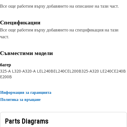
Все още работим върху добавянето на описание на тази част.
Спецификации
Все още работим върху добавянето на спецификация на тази
част.
Съвместими модели
багер
325-A L
320-A
320-A L
EL240B
EL240C
EL200B
325-A
320 L
E240C
E240B
E200B
Информация за гаранцията
Политика за връщане
Parts Diagrams