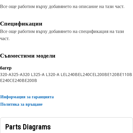
Все още работим върху добавянето на описание на тази част.
Спецификации
Все още работим върху добавянето на спецификация на тази
част.
Съвместими модели
багер
320-A
325-A
320 L
325-A L
320-A L
EL240B
EL240C
EL200B
E120B
E110B
E240C
E240B
E200B
Информация за гаранцията
Политика за връщане
Parts Diagrams