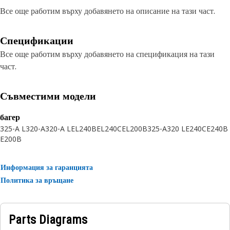
Все още работим върху добавянето на описание на тази част.
Спецификации
Все още работим върху добавянето на спецификация на тази
част.
Съвместими модели
багер
325-A L
320-A
320-A L
EL240B
EL240C
EL200B
325-A
320 L
E240C
E240B
E200B
Информация за гаранцията
Политика за връщане
Parts Diagrams