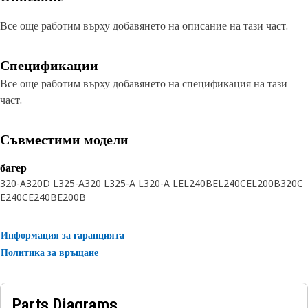
Все още работим върху добавянето на описание на тази част.
Спецификации
Все още работим върху добавянето на спецификация на тази
част.
Съвместими модели
багер
320-A
320D L
325-A
320 L
325-A L
320-A L
EL240B
EL240C
EL200B
320C
E240C
E240B
E200B
Информация за гаранцията
Политика за връщане
Parts Diagrams