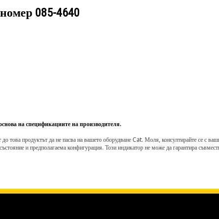
 номер
085-4640
 основа на спецификациите на производителя.
о това продуктът да не пасва на вашето оборудване Cat. Моля, консултирайте се с вашия 
състояние и предполагаема конфигурация. Този индикатор не може да гарантира съвмести