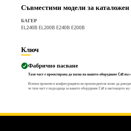
Съвместими модели за каталожен
БАГЕР
EL240B EL200B E240B E200B
Ключ
Фабрично пасване
Тази част е проектирана да пасва на вашето оборудване Cat въз
Всички промени в конфигурацията на производителя може да доведат д
че тази част е подходяща за вашето оборудване Cat в настоящото му 