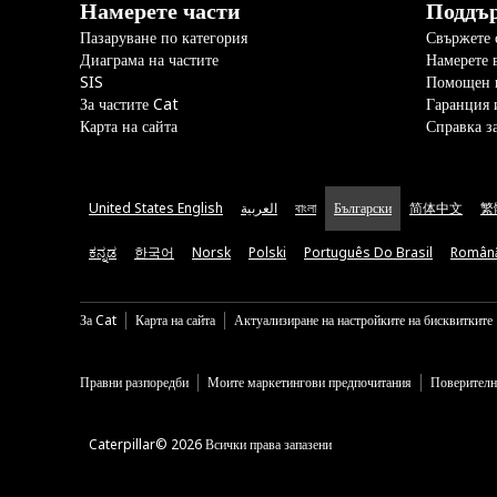
Намерете части
Поддъ
Пазаруване по категория
Свържете с
Диаграма на частите
Намерете 
SIS
Помощен 
За частите Cat
Гаранция 
Карта на сайта
Справка з
United States English
العربية
বাংলা
Български
简体中文
繁
ಕನ್ನಡ
한국어
Norsk
Polski
Português Do Brasil
Român
За Cat
Карта на сайта
Актуализиране на настройките на бисквитките
Правни разпоредби
Моите маркетингови предпочитания
Поверителн
Caterpillar© 2026 Всички права запазени