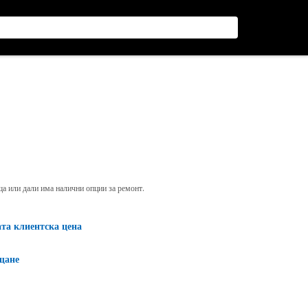
яща или дали има налични опции за ремонт.
ата клиентска цена
щане