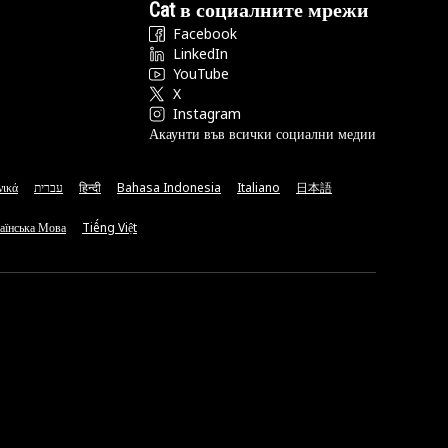
Cat в социалните мрежи
Facebook
LinkedIn
YouTube
X
Instagram
Акаунти във всички социални медии
νικά
עברית
हिन्दी
Bahasa Indonesia
Italiano
日本語
аїнська Мова
Tiếng Việt