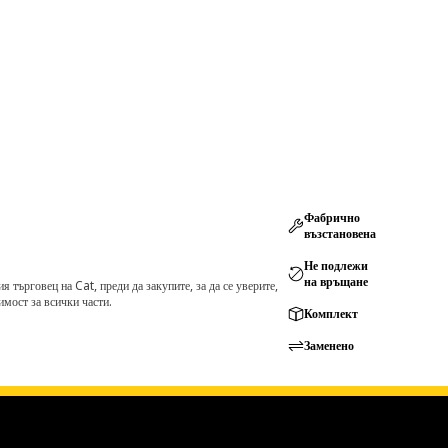
Фабрично
възстановена
Не подлежи
на връщане
търговец на Cat, преди да закупите, за да се уверите,
мост за всички части.
Комплект
Заменено