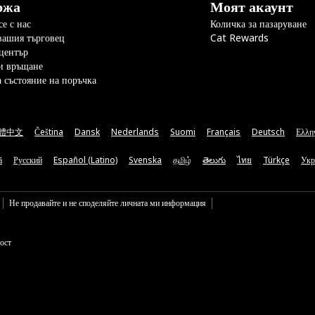
ржа
Моят акаунт
е с нас
Количка за пазаруване
вашия търговец
Cat Rewards
център
и връщане
а състояние на поръчка
體中文
Čeština
Dansk
Nederlands
Suomi
Français
Deutsch
Ελλη
ă
Русский
Español (Latino)
Svenska
தமிழ்
తెలుగు
ไทย
Türkçe
Укр
Не продавайте и не споделяйте личната ми информация
ост