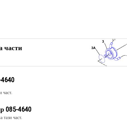
а части
-4640
 част.
ер
085-4640
 тази част.