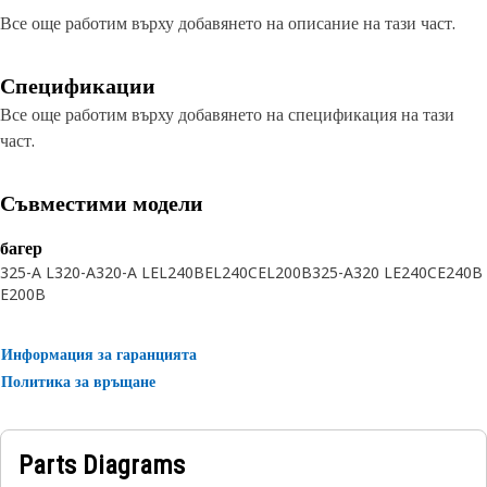
Все още работим върху добавянето на описание на тази част.
Спецификации
Все още работим върху добавянето на спецификация на тази
част.
Съвместими модели
багер
325-A L
320-A
320-A L
EL240B
EL240C
EL200B
325-A
320 L
E240C
E240B
E200B
Информация за гаранцията
Политика за връщане
Parts Diagrams