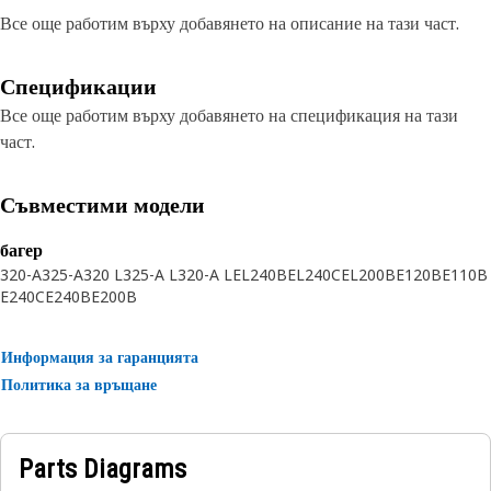
Все още работим върху добавянето на описание на тази част.
Спецификации
Все още работим върху добавянето на спецификация на тази
част.
Съвместими модели
багер
320-A
325-A
320 L
325-A L
320-A L
EL240B
EL240C
EL200B
E120B
E110B
E240C
E240B
E200B
Информация за гаранцията
Политика за връщане
Parts Diagrams