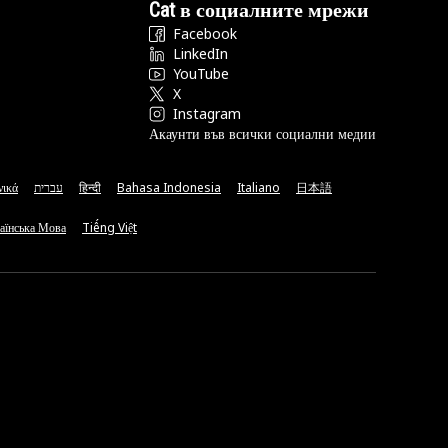
Cat в социалните мрежи
Facebook
LinkedIn
YouTube
X
Instagram
Акаунти във всички социални медии
νικά
עברית
हिन्दी
Bahasa Indonesia
Italiano
日本語
аїнська Мова
Tiếng Việt