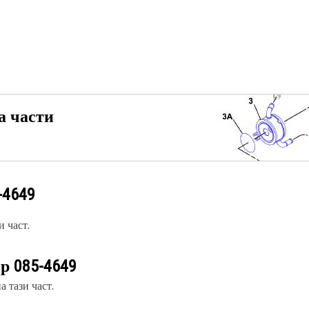
а части
-4649
 част.
ер
085-4649
 тази част.