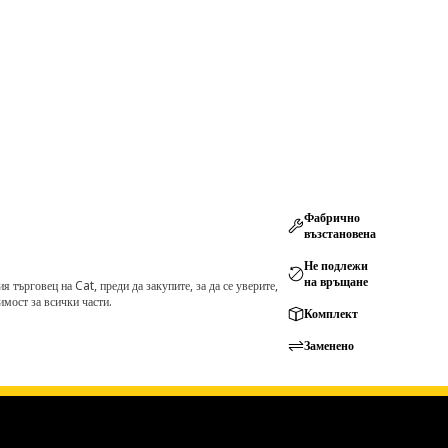
Фабрично
възстановена
Не подлежи
на връщане
търговец на Cat, преди да закупите, за да се уверите,
мост за всички части.
Комплект
Заменено