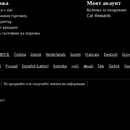
ржа
Моят акаунт
е с нас
Количка за пазаруване
вашия търговец
Cat Rewards
център
и връщане
а състояние на поръчка
體中文
Čeština
Dansk
Nederlands
Suomi
Français
Deutsch
Ελλη
ă
Русский
Español (Latino)
Svenska
தமிழ்
తెలుగు
ไทย
Türkçe
Укр
Не продавайте и не споделяйте личната ми информация
ост