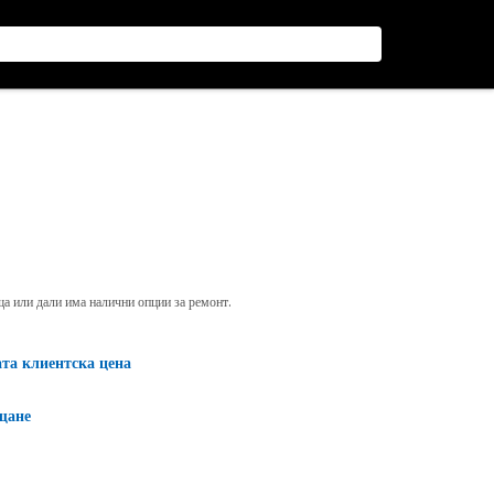
яща или дали има налични опции за ремонт.
ата клиентска цена
щане