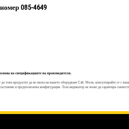
 номер
085-4649
 основа на спецификациите на производителя.
о това продуктът да не пасва на вашето оборудване Cat. Моля, консултирайте се с вашия 
състояние и предполагаема конфигурация. Този индикатор не може да гарантира съвмести