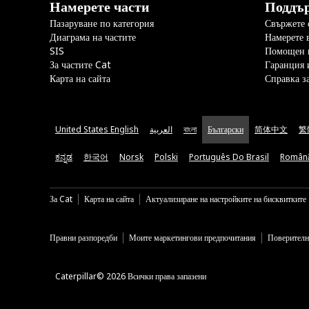
Намерете части
Поддъ
Пазаруване по категория
Свържете с
Диаграма на частите
Намерете 
SIS
Помощен 
За частите Cat
Гаранция 
Карта на сайта
Справка з
United States English
العربية
বাংলা
Български
简体中文
繁
ಕನ್ನಡ
한국어
Norsk
Polski
Português Do Brasil
Român
За Cat
Карта на сайта
Актуализиране на настройките на бисквитките
Правни разпоредби
Моите маркетингови предпочитания
Поверителн
Caterpillar© 2026 Всички права запазени