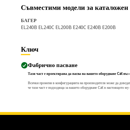
Съвместими модели за каталожен
БАГЕР
EL240B EL240C EL200B E240C E240B E200B
Ключ
Фабрично пасване
Тази част е проектирана да пасва на вашето оборудване Cat въз
Всички промени в конфигурацията на производителя може да доведат д
че тази част е подходяща за вашето оборудване Cat в настоящото му 