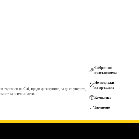
Фабрично
възстановена
Не подлежи
на връщане
търговец на Cat, преди да закупите, за да се уверите,
мост за всички части.
Комплект
Заменено