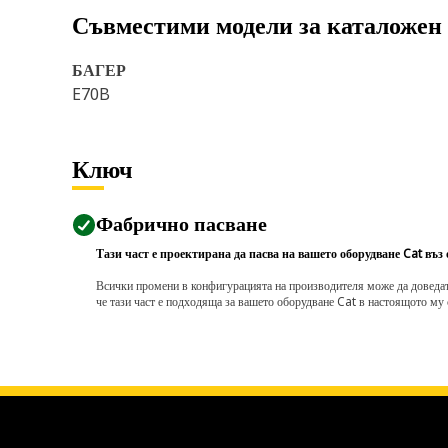
Съвместими модели за каталожен
БАГЕР
E70B
Ключ
Фабрично пасване
Тази част е проектирана да пасва на вашето оборудване Cat въз
Всички промени в конфигурацията на производителя може да доведат д
че тази част е подходяща за вашето оборудване Cat в настоящото му 