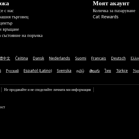
ржа
Моят акаунт
е с нас
Количка за пазаруване
вашия търговец
Cat Rewards
център
и връщане
а състояние на поръчка
體中文
Čeština
Dansk
Nederlands
Suomi
Français
Deutsch
Ελλη
ă
Русский
Español (Latino)
Svenska
தமிழ்
తెలుగు
ไทย
Türkçe
Укр
Не продавайте и не споделяйте личната ми информация
ост