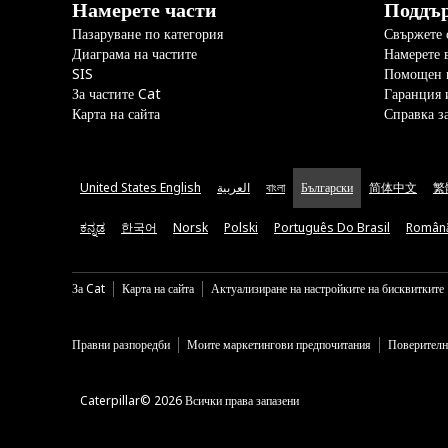
Намерете части
Поддъ
Пазаруване по категория
Свържете с
Диаграма на частите
Намерете 
SIS
Помощен 
За частите Cat
Гаранция 
Карта на сайта
Справка з
United States English
العربية
বাংলা
Български
简体中文
繁
ಕನ್ನಡ
한국어
Norsk
Polski
Português Do Brasil
Român
За Cat
Карта на сайта
Актуализиране на настройките на бисквитките
Правни разпоредби
Моите маркетингови предпочитания
Поверителн
Caterpillar© 2026 Всички права запазени