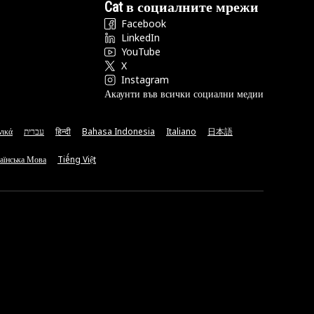
Cat в социалните мрежи
Facebook
LinkedIn
YouTube
X
Instagram
Акаунти във всички социални медии
νικά
עברית
हिन्दी
Bahasa Indonesia
Italiano
日本語
аїнська Мова
Tiếng Việt