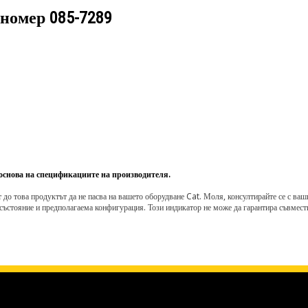
 номер
085-7289
 основа на спецификациите на производителя.
о това продуктът да не пасва на вашето оборудване Cat. Моля, консултирайте се с вашия 
състояние и предполагаема конфигурация. Този индикатор не може да гарантира съвмести