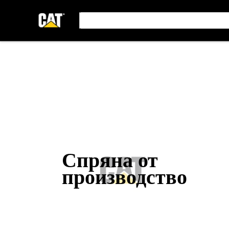
Спряна от
производство