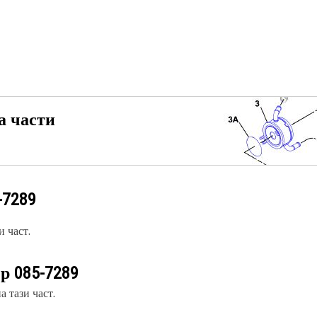
а части
-7289
 част.
ер
085-7289
 тази част.