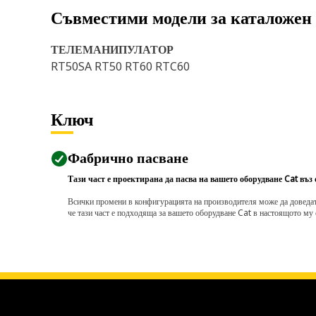
Съвместими модели за каталожен
ТЕЛЕМАНИПУЛАТОР
RT50SA RT50 RT60 RTC60
Ключ
Фабрично пасване
Тази част е проектирана да пасва на вашето оборудване Cat въз
Всички промени в конфигурацията на производителя може да доведат д
че тази част е подходяща за вашето оборудване Cat в настоящото му 