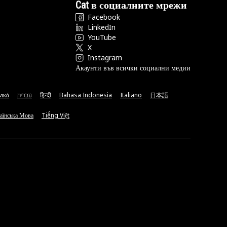
Cat в социалните мрежи
Facebook
LinkedIn
YouTube
X
Instagram
Акаунти във всички социални медии
νικά
עברית
हिन्दी
Bahasa Indonesia
Italiano
日本語
аїнська Мова
Tiếng Việt