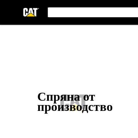
Спряна от
производство