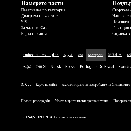
Намерете части
Поддъ
Пазаруване по категория
Свържете с
Диаграма на частите
Намерете 
SIS
Помощен 
За частите Cat
Гаранция 
Карта на сайта
Справка з
United States English
العربية
বাংলা
Български
简体中文
繁
ಕನ್ನಡ
한국어
Norsk
Polski
Português Do Brasil
Român
За Cat
Карта на сайта
Актуализиране на настройките на бисквитките
Правни разпоредби
Моите маркетингови предпочитания
Поверителн
Caterpillar© 2026 Всички права запазени