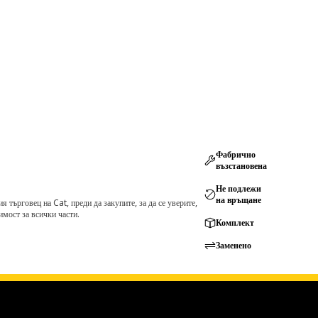
Фабрично
възстановена
Не подлежи
на връщане
търговец на Cat, преди да закупите, за да се уверите,
мост за всички части.
Комплект
Заменено