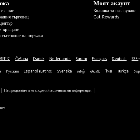
ржа
Моят акаунт
е с нас
Количка за пазаруване
вашия търговец
Cat Rewards
център
и връщане
а състояние на поръчка
體中文
Čeština
Dansk
Nederlands
Suomi
Français
Deutsch
Ελλη
ă
Русский
Español (Latino)
Svenska
தமிழ்
తెలుగు
ไทย
Türkçe
Укр
Не продавайте и не споделяйте личната ми информация
ост