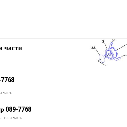
а части
-7768
 част.
ер
089-7768
 тази част.