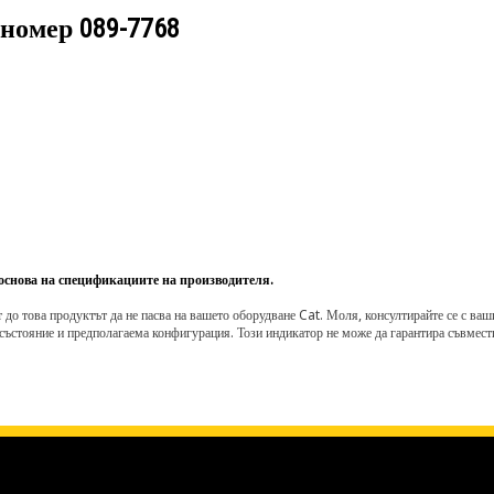
 номер
089-7768
 основа на спецификациите на производителя.
о това продуктът да не пасва на вашето оборудване Cat. Моля, консултирайте се с вашия 
състояние и предполагаема конфигурация. Този индикатор не може да гарантира съвмести