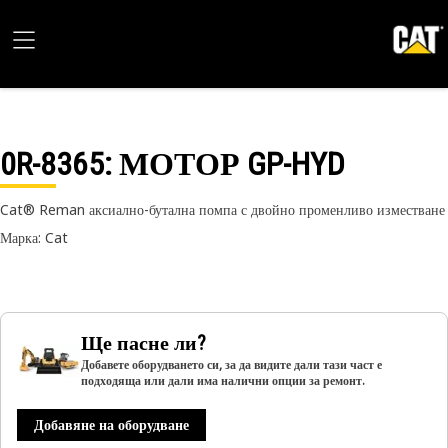
0R-8365
: МОТОР GP-HYD
Cat® Reman аксиално-бутална помпа с двойно променливо изместване
Марка: Cat
Ще пасне ли?
Добавете оборудването си, за да видите дали тази част е
подходяща или дали има налични опции за ремонт.
Добавяне на оборудване