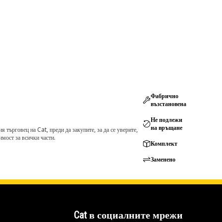
Фабрично
възстановена
Не подлежи
на връщане
търговец на Cat, преди да закупите, за да се уверите,
мост за всички части.
Комплект
Заменено
Cat в социалните мрежи