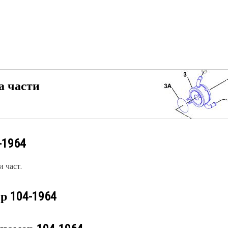
а части
-1964
 част.
ер
104-1964