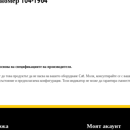
 номер
104-1964
 основа на спецификациите на производителя.
о това продуктът да не пасва на вашето оборудване Cat. Моля, консултирайте се с вашия 
състояние и предполагаема конфигурация. Този индикатор не може да гарантира съвмести
ржа
Моят акаунт