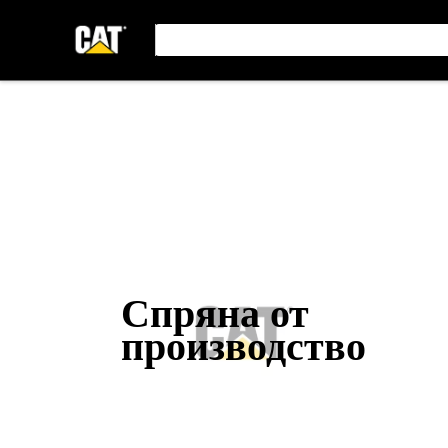
Спряна от
производство