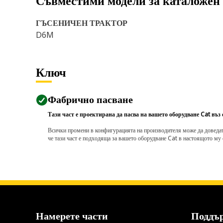
Съвместими модели за каталожен
ГЪСЕНИЧЕН ТРАКТОР
D6M
Ключ
Фабрично пасване
Тази част е проектирана да пасва на вашето оборудване Cat въз
Всички промени в конфигурацията на производителя може да доведат д
че тази част е подходяща за вашето оборудване Cat в настоящото му 
Намерете части
Поддъ